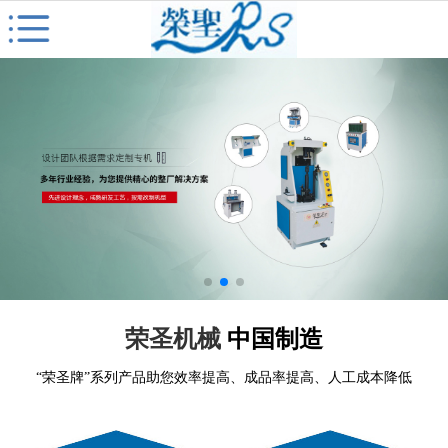
荣圣机械
中国制造
“荣圣牌”系列产品助您效率提高、成品率提高、人工成本降低