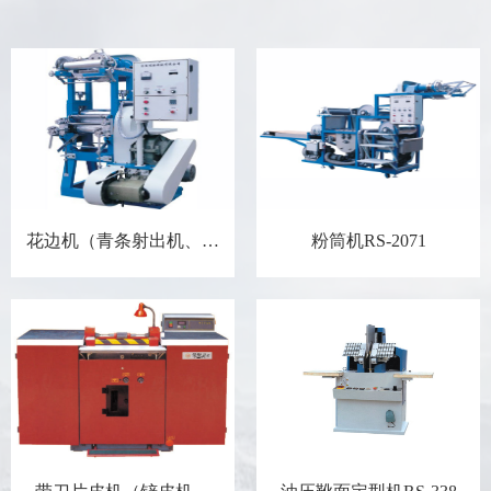
花边机（青条射出机、围
粉筒机RS-2071
条射出机）RS-2072