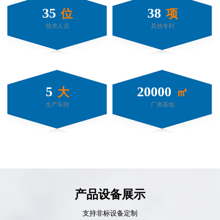
35
38
位
项
技术人员
其他专利
5
20000
大
㎡
生产车间
厂房基地
产品设备展示
支持非标设备定制